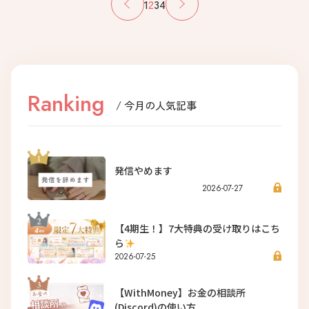
1
2
3
4
Ranking
/ 今月の人気記事
発信やめます
2026-07-27
【4期生！】7大特典の受け取りはこち
ら
2026-07-25
【WithMoney】お金の相談所
(Discord)の使い方