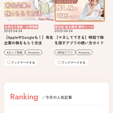
お役立ち情報・お得情報
配当金
株主優待
便利ツール
2025.04.24
2025.04.24
【AppleやGoogleも！】有名
【マネしてできる】時短で株
企業の株をもらう方法
を探すアプリの使い方ガイド
おトク情報
moomoo
時短アプリ
moomoo
ブックマークする
ブックマークする
Ranking
/ 今月の人気記事